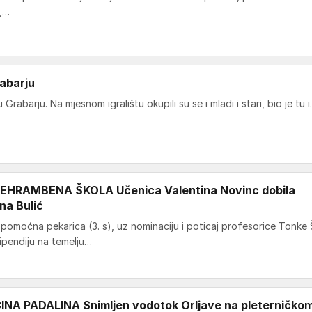
i,…
abarju
rabarju. Na mjesnom igralištu okupili su se i mladi i stari, bio je tu 
HRAMBENA ŠKOLA Učenica Valentina Novinc dobila
na Bulić
pomoćna pekarica (3. s), uz nominaciju i poticaj profesorice Tonke 
tipendiju na temelju…
NA PADALINA Snimljen vodotok Orljave na pleterničko