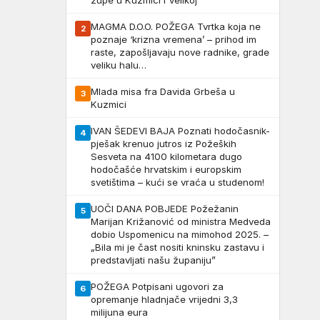
župe u Kuzmici i Velikoj
MAGMA D.O.O. POŽEGA Tvrtka koja ne
2
poznaje ‘krizna vremena’ – prihod im
raste, zapošljavaju nove radnike, grade
veliku halu…
Mlada misa fra Davida Grbeša u
3
Kuzmici
IVAN ŠEDEVI BAJA Poznati hodočasnik-
4
pješak krenuo jutros iz Požeških
Sesveta na 4100 kilometara dugo
hodočašće hrvatskim i europskim
svetištima – kući se vraća u studenom!
UOČI DANA POBJEDE Požežanin
5
Marijan Križanović od ministra Medveda
dobio Uspomenicu na mimohod 2025. –
„Bila mi je čast nositi kninsku zastavu i
predstavljati našu županiju”
POŽEGA Potpisani ugovori za
6
opremanje hladnjače vrijedni 3,3
milijuna eura