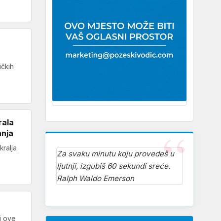
ičkih
rala
anja
kralja
Za svaku minutu koju provedeš u
ljutnji, izgubiš 60 sekundi sreće.
Ralph Waldo Emerson
i ove