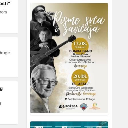
osti”
rnom
Udruge
og
g