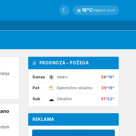
☾
☀
16°C
Vedro
5 km/h
PROGNOZA – POŽEGA
ranja
☀
Danas
38°
16°
Vedro
Pet
35°
19°
Djelomično oblačno
☁
Sub
31°
22°
Oblačno
žano
REKLAMA
vodom