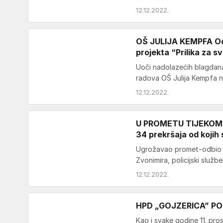
12.12.2022.
OŠ JULIJA KEMPFA Odr
projekta “Prilika za s
Uoči nadolazećih blagdana
radova OŠ Julija Kempfa n
12.12.2022.
U PROMETU TIJEKOM VI
34 prekršaja od kojih
Ugrožavao promet-odbio alk
Zvonimira, policijski služb
12.12.2022.
HPD „GOJZERICA” POŽE
Kao i svake godine 11. pros