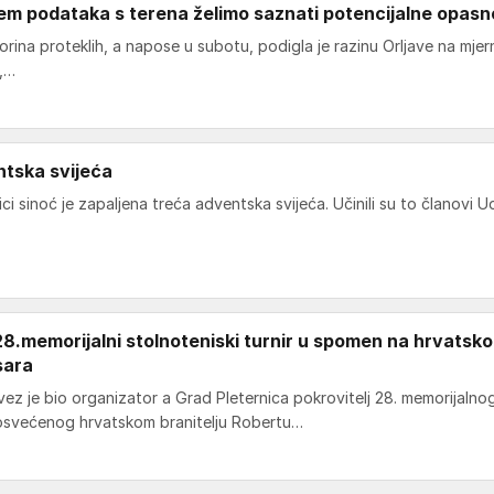
jem podataka s terena želimo saznati potencijalne opasn
borina proteklih, a napose u subotu, podigla je razinu Orljave na mje
m,…
ntska svijeća
ci sinoć je zapaljena treća adventska svijeća. Učinili su to članovi 
.memorijalni stolnoteniski turnir u spomen na hrvatsk
sara
avez je bio organizator a Grad Pleternica pokrovitelj 28. memorijalno
posvećenog hrvatskom branitelju Robertu…