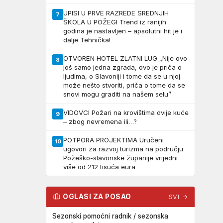
UPISI U PRVE RAZREDE SREDNJIH
7
ŠKOLA U POŽEGI Trend iz ranijih
godina je nastavljen – apsolutni hit je i
dalje Tehnička!
OTVOREN HOTEL ZLATNI LUG „Nije ovo
8
još samo jedna zgrada, ovo je priča o
ljudima, o Slavoniji i tome da se u njoj
može nešto stvoriti, priča o tome da se
snovi mogu graditi na našem selu”
VIDOVCI Požari na krovištima dvije kuće
9
– zbog nevremena ili…?
POTPORA PROJEKTIMA Uručeni
10
ugovori za razvoj turizma na području
Požeško-slavonske županije vrijedni
više od 212 tisuća eura
OGLASI ZA POSAO
SVI →
Sezonski pomoćni radnik / sezonska