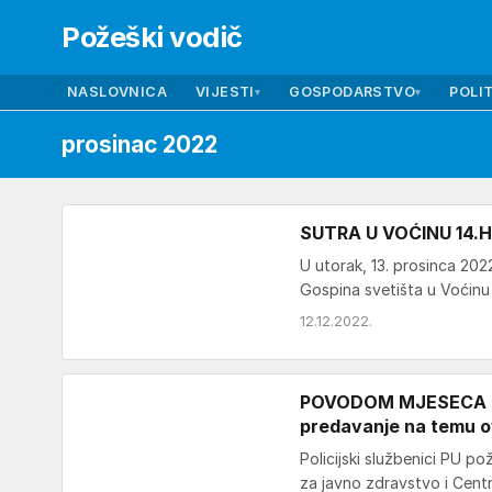
Požeški vodič
NASLOVNICA
VIJESTI
GOSPODARSTVO
POLIT
▾
▾
prosinac 2022
SUTRA U VOĆINU 14.Hod
U utorak, 13. prosinca 2022
Gospina svetišta u Voćin
12.12.2022.
POVODOM MJESECA B
predavanje na temu ov
Policijski službenici PU 
za javno zdravstvo i Cent