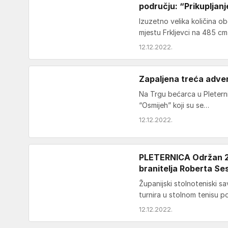
području: “Prikupljan
Izuzetno velika količina o
mjestu Frkljevci na 485 c
12.12.2022.
Zapaljena treća adve
Na Trgu bećarca u Pleterni
“Osmijeh” koji su se…
12.12.2022.
PLETERNICA Održan 28
branitelja Roberta Se
Županijski stolnoteniski s
turnira u stolnom tenisu 
12.12.2022.