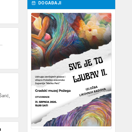
DOGAĐAJI
i…
Šarić,
m