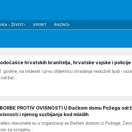
IKA - ŽIVOT
SPORT
RAZNO
▾
▾
očašće hrvatskih branitelja, hrvatske vojske i policije
. godine, na trideset i prvu obljetnicu stradanja nedužnih ljudi i raza
u održat…
ORBE PROTIV OVISNOSTI U Đačkom domu Požega odr
isnosti i njenog suzbijanja kod mladih
požeško-slavonske su u organizaciji as Đačkim domom iz Požege, Za
rom za socijalnu…