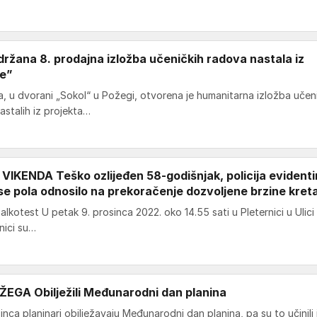
žana 8. prodajna izložba učeničkih radova nastala iz
ve”
, u dvorani „Sokol“ u Požegi, otvorena je humanitarna izložba učen
astalih iz projekta…
KENDA Teško ozlijeđen 58-godišnjak, policija evidenti
 se pola odnosilo na prekoračenje dozvoljene brzine kret
otest U petak 9. prosinca 2022. oko 14.55 sati u Pleternici u Ulici 
enici su…
GA Obilježili Međunarodni dan planina
inca planinari obilježavaju Međunarodni dan planina, pa su to učinili 