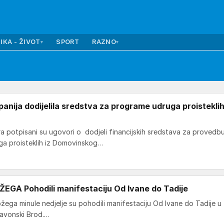
IKA - ŽIVOT
SPORT
RAZNO
▾
▾
ija dodijelila sredstva za programe udruga proisteklih
 potpisani su ugovori o dodjeli financijskih sredstava za provedb
ga proisteklih iz Domovinskog…
GA Pohodili manifestaciju Od Ivane do Tadije
žega minule nedjelje su pohodili manifestaciju Od Ivane do Tadije u
Slavonski Brod.…