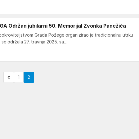
 Održan jubilarni 50. Memorijal Zvonka Panežića
pokroviteljstvom Grada Požege organizirao je tradicionalnu utrku
 se održala 27. travnja 2025. sa…
«
1
2