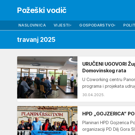
Požeški vodič
NASLOVNICA
VIJESTI
GOSPODARSTVO
POLIT
▾
▾
travanj 2025
URUČENI UGOVORI Župan
Domovinskog rata
U Coworking centru Panora
programa i projekata udru
30.04.2025.
HPD „GOJZERICA” POŽE
Planinari HPD Gojzerica Po
organizaciji PD Dilj Gora 