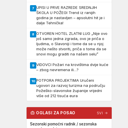
UPISI U PRVE RAZREDE SREDNJIH
7
ŠKOLA U POŽEGI Trend iz ranijih
godina je nastavljen – apsolutni hit je i
dalje Tehnička!
OTVOREN HOTEL ZLATNI LUG „Nije ovo
8
još samo jedna zgrada, ovo je priča o
ljudima, o Slavoniji i tome da se u njoj
može nešto stvoriti, priča o tome da se
snovi mogu graditi na našem selu”
VIDOVCI Požari na krovištima dvije kuće
9
– zbog nevremena ili…?
POTPORA PROJEKTIMA Uručeni
10
ugovori za razvoj turizma na području
Požeško-slavonske županije vrijedni
više od 212 tisuća eura
OGLASI ZA POSAO
SVI →
Sezonski pomoćni radnik / sezonska