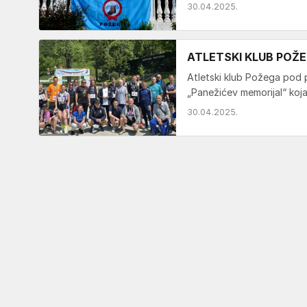
30.04.2025.
ATLETSKI KLUB POŽEGA
Atletski klub Požega pod 
„Panežićev memorijal“ koja
30.04.2025.