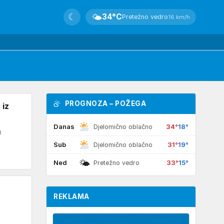
☾
🌤
34°C
Pretežno vedro
16 km/h
PROGNOZA – POŽEGA
 iz
Danas
34°
18°
Djelomično oblačno
u
Sub
31°
19°
Djelomično oblačno
🌤
Ned
33°
15°
Pretežno vedro
REKLAMA