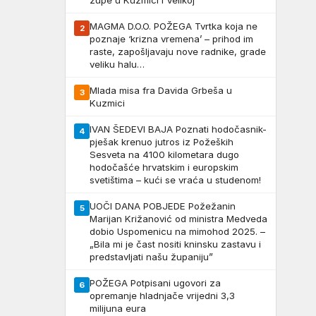
župe u Kuzmici i Velikoj
MAGMA D.O.O. POŽEGA Tvrtka koja ne
2
poznaje ‘krizna vremena’ – prihod im
raste, zapošljavaju nove radnike, grade
veliku halu…
Mlada misa fra Davida Grbeša u
3
Kuzmici
IVAN ŠEDEVI BAJA Poznati hodočasnik-
4
pješak krenuo jutros iz Požeških
Sesveta na 4100 kilometara dugo
hodočašće hrvatskim i europskim
svetištima – kući se vraća u studenom!
UOČI DANA POBJEDE Požežanin
5
Marijan Križanović od ministra Medveda
dobio Uspomenicu na mimohod 2025. –
„Bila mi je čast nositi kninsku zastavu i
predstavljati našu županiju”
POŽEGA Potpisani ugovori za
6
opremanje hladnjače vrijedni 3,3
milijuna eura