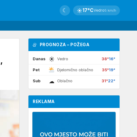
☾
☀
17°C
Vedro
5 km/h
PROGNOZA – POŽEGA
☀
,
Danas
38°
16°
Vedro
Pet
35°
19°
Djelomično oblačno
☁
Sub
31°
22°
Oblačno
REKLAMA