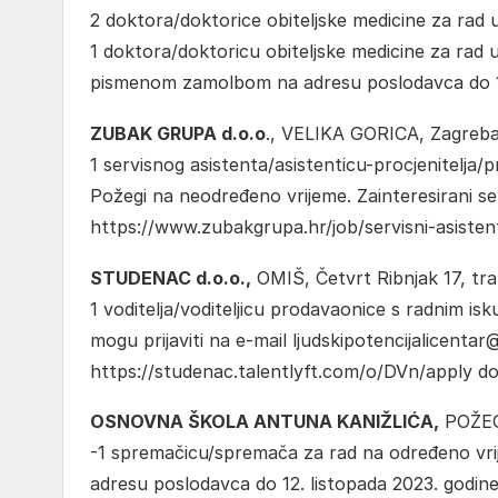
2 doktora/doktorice obiteljske medicine za rad 
1 doktora/doktoricu obiteljske medicine za rad u
pismenom zamolbom na adresu poslodavca do 18
ZUBAK GRUPA d.o.o
., VELIKA GORICA, Zagrebač
1 servisnog asistenta/asistenticu-procjenitelja/
Požegi na neodređeno vrijeme. Zainteresirani se 
https://www.zubakgrupa.hr/job/servisni-asistent
STUDENAC d.o.o.,
OMIŠ, Četvrt Ribnjak 17, tra
1 voditelja/voditeljicu prodavaonice s radnim is
mogu prijaviti na e-mail ljudskipotencijalicentar@
https://studenac.talentlyft.com/o/DVn/apply do 
OSNOVNA ŠKOLA ANTUNA KANIŽLIĆA,
POŽEGA
-1 spremačicu/spremača za rad na određeno vri
adresu poslodavca do 12. listopada 2023. godine