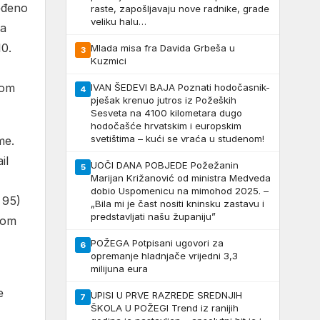
ređeno
raste, zapošljavaju nove radnike, grade
veliku halu…
na
0.
Mlada misa fra Davida Grbeša u
3
Kuzmici
bom
IVAN ŠEDEVI BAJA Poznati hodočasnik-
4
pješak krenuo jutros iz Požeških
Sesveta na 4100 kilometara dugo
hodočašće hrvatskim i europskim
svetištima – kući se vraća u studenom!
me.
il
UOČI DANA POBJEDE Požežanin
5
Marijan Križanović od ministra Medveda
dobio Uspomenicu na mimohod 2025. –
 95)
„Bila mi je čast nositi kninsku zastavu i
predstavljati našu županiju”
kom
POŽEGA Potpisani ugovori za
6
opremanje hladnjače vrijedni 3,3
milijuna eura
e
UPISI U PRVE RAZREDE SREDNJIH
7
ŠKOLA U POŽEGI Trend iz ranijih