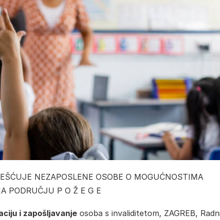
VJEŠĆUJE NEZAPOSLENE OSOBE O MOGUĆNOSTIMA
A PODRUČJU P O Ž E G E
aciju i zapošljavanje
osoba s invaliditetom, ZAGREB, Radn