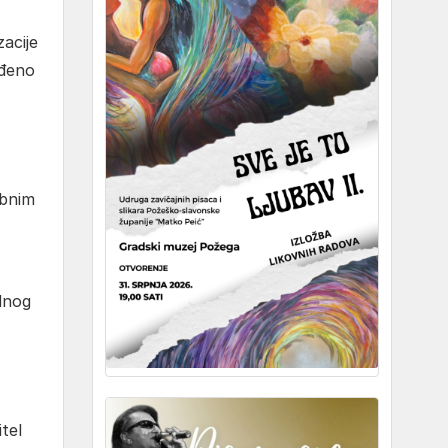
zacije
eđeno
obnim
adnog
tel