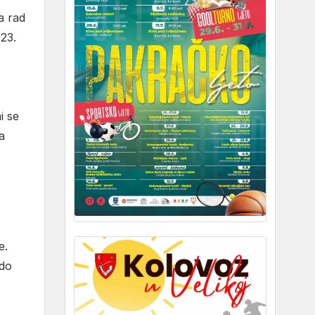
a rad
23.
i se
a
e.
 do