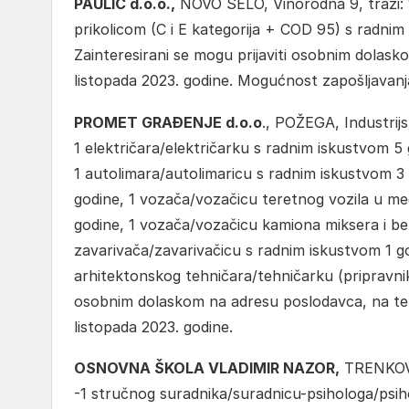
PAULIĆ d.o.o.,
NOVO SELO, Vinorodna 9, traži: 1
prikolicom (C i E kategorija + COD 95) s radnim
Zainteresirani se mogu prijaviti osobnim dolask
listopada 2023. godine. Mogućnost zapošljavanja
PROMET GRAĐENJE d.o.o
., POŽEGA, Industrijs
1 električara/električarku s radnim iskustvom 5
1 autolimara/autolimaricu s radnim iskustvom 3
godine, 1 vozača/vozačicu teretnog vozila u m
godine, 1 vozača/vozačicu kamiona miksera i be
zavarivača/zavarivačicu s radnim iskustvom 1 go
arhitektonskog tehničara/tehničarku (pripravnik
osobnim dolaskom na adresu poslodavca, na tele
listopada 2023. godine.
OSNOVNA ŠKOLA VLADIMIR NAZOR,
TRENKOVO,
-1 stručnog suradnika/suradnicu-psihologa/psih