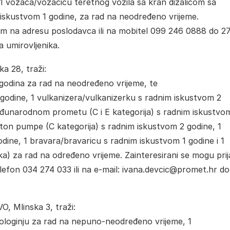
 vozača/vozačicu teretnog vozila sa kran dizalicom sa
 iskustvom 1 godine, za rad na neodređeno vrijeme.
om na adresu poslodavca ili na mobitel 099 246 0888 do 27
 umirovljenika.
ka 28, traži:
 godina za rad na neodređeno vrijeme, te
 godine, 1 vulkanizera/vulkanizerku s radnim iskustvom 2
eđunarodnom prometu (C i E kategorija) s radnim iskustvo
ton pumpe (C kategorija) s radnim iskustvom 2 godine, 1
dine, 1 bravara/bravaricu s radnim iskustvom 1 godine i 1
a) za rad na određeno vrijeme. Zainteresirani se mogu prija
fon 034 274 033 ili na e-mail: ivana.devcic@promet.hr do 
 Mlinska 3, traži:
ologinju za rad na nepuno-neodređeno vrijeme, 1