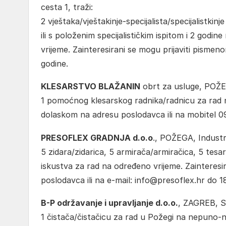
cesta 1, traži:
2 vještaka/vještakinje-specijalista/specijalistki
ili s položenim specijalističkim ispitom i 2 godi
vrijeme. Zainteresirani se mogu prijaviti pism
godine.
KLESARSTVO BLAŽANIN
obrt za usluge, POŽEG
1 pomoćnog klesarskog radnika/radnicu za rad n
dolaskom na adresu poslodavca ili na mobitel 09
PRESOFLEX GRADNJA d.o.o
., POŽEGA, Industri
5 zidara/zidarica, 5 armirača/armiračica, 5 tes
iskustva za rad na određeno vrijeme. Zainteres
poslodavca ili na e-mail: info@presoflex.hr do 18
B-P održavanje i upravljanje d.o.o.
, ZAGREB, Sa
1 čistača/čistačicu za rad u Požegi na nepuno-n