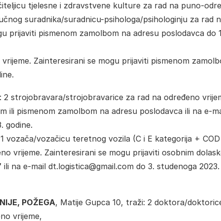
/učiteljicu tjelesne i zdravstvene kulture za rad na puno-od
 stručnog suradnika/suradnicu-psihologa/psihologinju za rad 
gu prijaviti pismenom zamolbom na adresu poslodavca do 1
vrijeme. Zainteresirani se mogu prijaviti pismenom zamol
ine.
: 2 strojobravara/strojobravarice za rad na određeno vrije
om ili pismenom zamolbom na adresu poslodavca ili na e-ma
. godine.
i: 1 vozača/vozačicu teretnog vozila (C i E kategorija + COD
no vrijeme. Zainteresirani se mogu prijaviti osobnim dolas
li na e-mail dt.logistica@gmail.com do 3. studenoga 2023.
IJE, POŽEGA
, Matije Gupca 10, traži: 2 doktora/doktoric
no vrijeme,