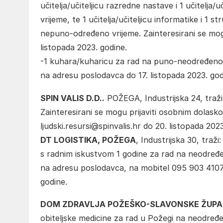
učitelja/učiteljicu razredne nastave i 1 učitelja
vrijeme, te 1 učitelja/učiteljicu informatike i 1
nepuno-određeno vrijeme. Zainteresirani se mo
listopada 2023. godine.
-1 kuhara/kuharicu za rad na puno-neodređeno 
na adresu poslodavca do 17. listopada 2023. god
SPIN VALIS D.D..
POŽEGA, Industrijska 24, traži
Zainteresirani se mogu prijaviti osobnim dolask
ljudski.resursi@spinvalis.hr do 20. listopada 2023
DT LOGISTIKA, POŽEGA
, Industrijska 30, traž
s radnim iskustvom 1 godine za rad na neodređe
na adresu poslodavca, na mobitel 095 903 4107 i
godine.
DOM ZDRAVLJA POŽEŠKO-SLAVONSKE ŽUPAN
obiteljske medicine za rad u Požegi na neodređe