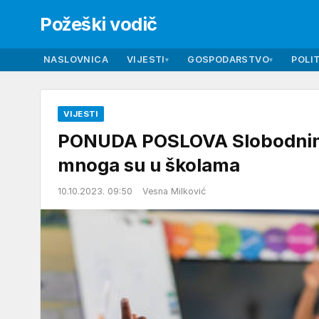
Požeški vodič
NASLOVNICA
VIJESTI
GOSPODARSTVO
POLIT
▾
▾
VIJESTI
PONUDA POSLOVA Slobodnima 
mnoga su u školama
10.10.2023. 09:50
Vesna Milković