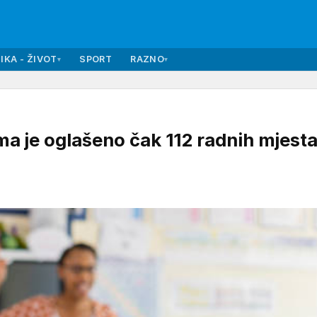
IKA - ŽIVOT
SPORT
RAZNO
▾
▾
je oglašeno čak 112 radnih mjesta