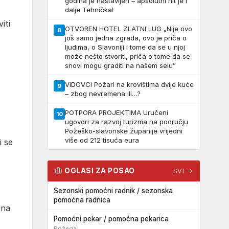
godina je nastavljen – apsolutni hit je i
dalje Tehnička!
iti
OTVOREN HOTEL ZLATNI LUG „Nije ovo
8
još samo jedna zgrada, ovo je priča o
ljudima, o Slavoniji i tome da se u njoj
može nešto stvoriti, priča o tome da se
snovi mogu graditi na našem selu”
VIDOVCI Požari na krovištima dvije kuće
9
– zbog nevremena ili…?
POTPORA PROJEKTIMA Uručeni
10
ugovori za razvoj turizma na području
Požeško-slavonske županije vrijedni
više od 212 tisuća eura
i se
OGLASI ZA POSAO
SVI →
Sezonski pomoćni radnik / sezonska
pomoćna radnica
 na
Pomoćni pekar / pomoćna pekarica
Požega