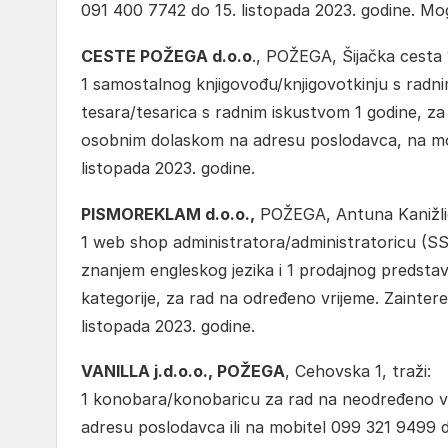
091 400 7742 do 15. listopada 2023. godine. Mo
CESTE POŽEGA d.o.o
., POŽEGA, Šijačka cesta 1
1 samostalnog knjigovođu/knjigovotkinju s radni
tesara/tesarica s radnim iskustvom 1 godine, za 
osobnim dolaskom na adresu poslodavca, na mob
listopada 2023. godine.
PISMOREKLAM d.o.o.,
POŽEGA, Antuna Kanižlić
1 web shop administratora/administratoricu (SS
znanjem engleskog jezika i 1 prodajnog predsta
kategorije, za rad na određeno vrijeme. Zainter
listopada 2023. godine.
VANILLA j.d.o.o., POŽEGA
, Cehovska 1, traži:
1 konobara/konobaricu za rad na neodređeno vri
adresu poslodavca ili na mobitel 099 321 9499 do