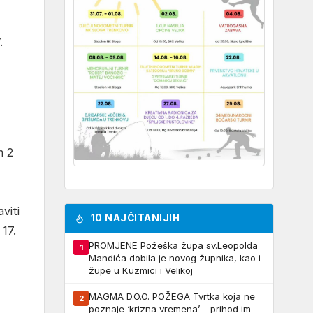
.
m 2
viti
10 NAJČITANIJIH
17.
PROMJENE Požeška župa sv.Leopolda
1
Mandića dobila je novog župnika, kao i
župe u Kuzmici i Velikoj
MAGMA D.O.O. POŽEGA Tvrtka koja ne
2
poznaje ‘krizna vremena’ – prihod im