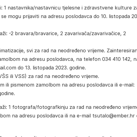
ži: 1 nastavnika/nastavnicu tjelesne i zdravstvene kulture z
se mogu prijaviti na adresu poslodavca do 10. listopada 20
ži: -2 bravara/bravarice, 2 zavarivača/zavarivačice, 2
limatizacije, svi za rad na neodređeno vrijeme. Zainteresiran
zamolbom na adresu poslodavca, na telefon 034 410 142, n
ail.com do 13. listopada 2023. godine.
, VŠS ili VSS) za rad na neodređeno vrijeme.
om ili pismenom zamolbom na adresu poslodavca ili e-mail:
godine.
aži: 1 fotografa/fotografkinju za rad na neodređeno vrijem
lbom na adresu poslodavca ili na e-mail tsutalo@ember.hr