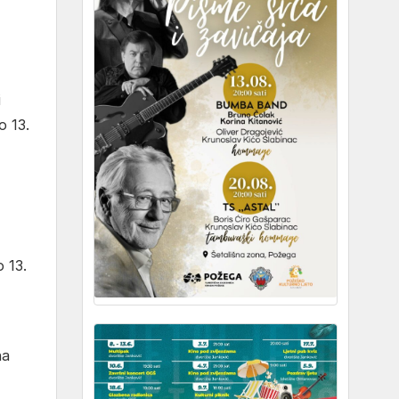
i
o 13.
 13.
na