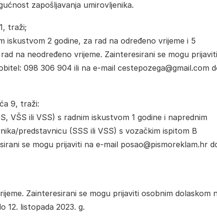
gućnost zapošljavanja umirovljenika.
, traži;
m iskustvom 2 godine, za rad na određeno vrijeme i 5
rad na neodređeno vrijeme. Zainteresirani se mogu prijavit
itel: 098 306 904 ili na e-mail cestepozega@gmail.com d
a 9, traži:
S, VŠS ili VSS) s radnim iskustvom 1 godine i naprednim
vnika/predstavnicu (SSS ili VSS) s vozačkim ispitom B
esirani se mogu prijaviti na e-mail posao@pismoreklam.hr do
jeme. Zainteresirani se mogu prijaviti osobnim dolaskom 
 12. listopada 2023. g.