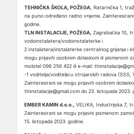
TEHNIČKA ŠKOLA, POŽEGA
, Ratarnička 1, tra
na puno-određeno radno vrijeme. Zainteresirani 
godine.
TLN INSTALACIJE, POŽEGA,
Zagrebačka 10, tra
vodoinstalatera/vodoinstalaterke i
2 instalatera/instalaterke centralnog grijanja i k
mogu prijaviti osobnim dolaskom ili pismenom 
mobitel 098 256 422 ili e-mail: tlninstalacije@gm
-1 voditelja/voditeljicu strojarskih radova (SSS
Zainteresirani se mogu prijaviti osobnim dolask
tlninstalacije@gmail.com do 23. listopada 2023. 
EMBER KAMIN d.o.o.,
VELIKA, Industrijska 7, tr
Zainteresirani se mogu prijaviti pismenom zamo
15. listopada 2023. godine.