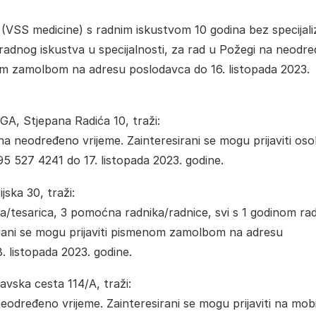
nje (VSS medicine) s radnim iskustvom 10 godina bez specijali
ne radnog iskustva u specijalnosti, za rad u Požegi na neodr
enom zamolbom na adresu poslodavca do 16. listopada 2023.
A, Stjepana Radića 10, traži:
a neodređeno vrijeme. Zainteresirani se mogu prijaviti os
5 527 4241 do 17. listopada 2023. godine.
jska 30, traži:
ara/tesarica, 3 pomoćna radnika/radnice, svi s 1 godinom r
irani se mogu prijaviti pismenom zamolbom na adresu
. listopada 2023. godine.
vska cesta 114/A, traži:
eodređeno vrijeme. Zainteresirani se mogu prijaviti na mobi