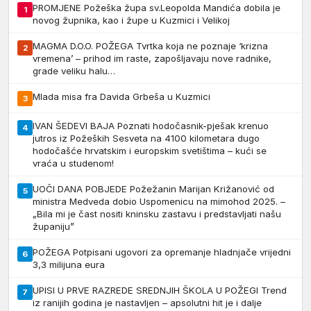
PROMJENE Požeška župa sv.Leopolda Mandića dobila je
1
novog župnika, kao i župe u Kuzmici i Velikoj
MAGMA D.O.O. POŽEGA Tvrtka koja ne poznaje ‘krizna
2
vremena’ – prihod im raste, zapošljavaju nove radnike,
grade veliku halu…
Mlada misa fra Davida Grbeša u Kuzmici
3
IVAN ŠEDEVI BAJA Poznati hodočasnik-pješak krenuo
4
jutros iz Požeških Sesveta na 4100 kilometara dugo
hodočašće hrvatskim i europskim svetištima – kući se
vraća u studenom!
UOČI DANA POBJEDE Požežanin Marijan Križanović od
5
ministra Medveda dobio Uspomenicu na mimohod 2025. –
„Bila mi je čast nositi kninsku zastavu i predstavljati našu
županiju”
POŽEGA Potpisani ugovori za opremanje hladnjače vrijedni
6
3,3 milijuna eura
UPISI U PRVE RAZREDE SREDNJIH ŠKOLA U POŽEGI Trend
7
iz ranijih godina je nastavljen – apsolutni hit je i dalje