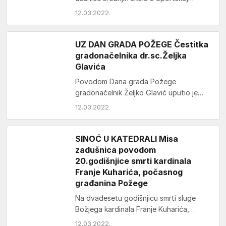
dvorani „Tomislav Pirc“ sudjelovalo je
12.03.2022.
pet ekipa, a natjecanje je organizirao
županijski…
UZ DAN GRADA POŽEGE Čestitka
gradonačelnika dr.sc.Željka
Glavića
Povodom Dana grada Požege
gradonačelnik Željko Glavić uputio je
svojim sugrađanima slijedeću čestitku:
12.03.2022.
Drage sugrađanke i sugrađani, upućujem
vam iskrene…
SINOĆ U KATEDRALI Misa
zadušnica povodom
20.godišnjice smrti kardinala
Franje Kuharića, počasnog
građanina Požege
Na dvadesetu godišnjicu smrti sluge
Božjega kardinala Franje Kuharića,
zagrebačkog nadbiskupa i počasnog
12.03.2022.