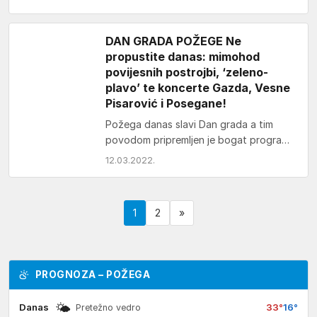
građanina Grada Požege, sinoć je u
Katedrali…
DAN GRADA POŽEGE Ne
propustite danas: mimohod
povijesnih postrojbi, ‘zeleno-
plavo’ te koncerte Gazda, Vesne
Pisarović i Posegane!
Požega danas slavi Dan grada a tim
povodom pripremljen je bogat program.
Početak je zakazan za 10 sati kad će…
12.03.2022.
1
2
»
PROGNOZA – POŽEGA
🌤
Danas
33°
16°
Pretežno vedro