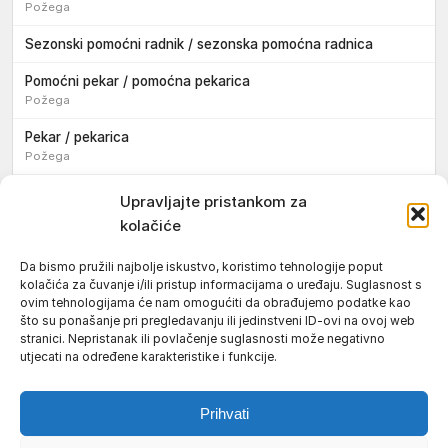
Požega
Sezonski pomoćni radnik / sezonska pomoćna radnica
Pomoćni pekar / pomoćna pekarica
Požega
Pekar / pekarica
Požega
Konobar / konobarica
Upravljajte pristankom za
Požega
kolačiće
Velika
Da bismo pružili najbolje iskustvo, koristimo tehnologije poput
kolačića za čuvanje i/ili pristup informacijama o uređaju. Suglasnost s
Tokar / tokarica
ovim tehnologijama će nam omogućiti da obrađujemo podatke kao
Jakšić
što su ponašanje pri pregledavanju ili jedinstveni ID-ovi na ovoj web
stranici. Nepristanak ili povlačenje suglasnosti može negativno
Njegovatelj / njegovateljica starijih i nemoćnih osoba
utjecati na određene karakteristike i funkcije.
Resnik
Prihvati