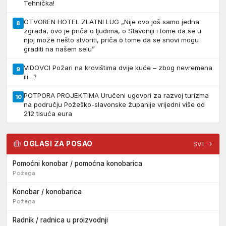
Tehnička!
OTVOREN HOTEL ZLATNI LUG „Nije ovo još samo jedna
8
zgrada, ovo je priča o ljudima, o Slavoniji i tome da se u
njoj može nešto stvoriti, priča o tome da se snovi mogu
graditi na našem selu”
VIDOVCI Požari na krovištima dvije kuće – zbog nevremena
9
ili…?
POTPORA PROJEKTIMA Uručeni ugovori za razvoj turizma
10
na području Požeško-slavonske županije vrijedni više od
212 tisuća eura
OGLASI ZA POSAO
SVI →
Pomoćni konobar / pomoćna konobarica
Požega
Konobar / konobarica
Požega
Radnik / radnica u proizvodnji