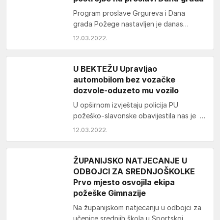
Program proslave Grgureva i Dana
grada Požege nastavljen je danas
mimohodom povijesnih postrojbi. Njih
12.03.2022.
dvadesetak iz Hrvatske, Bosne i
Hercegovine,…
U BEKTEŽU Upravljao
automobilom bez vozačke
dozvole-oduzeto mu vozilo
U opširnom izvještaju policija PU
požeško-slavonske obavijestila nas je o
dovršenom kriminalističkom istraživanju,
12.03.2022.
prijevari na internetu, provali u obiteljsku
kuću,…
ŽUPANIJSKO NATJECANJE U
ODBOJCI ZA SREDNJOŠKOLKE
Prvo mjesto osvojila ekipa
požeške Gimnazije
Na županijskom natjecanju u odbojci za
učenice srednjih škola u Sportskoj