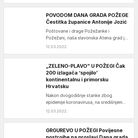
Vinogradski dol 2 Brestovac. Gordana
je…
POVODOM DANA GRADA POŽEGE
Čestitka županice Antonije Jozić
Poštovane i drage Požežanke i
Požežani, naša slavonska Atena grad je
povijesti i kulture, brojnih znanstvenika,
12.03.2022.
književnika te ostalih znamenitih…
„ZELENO-PLAVO” U POŽEGI Čak
200 izlagača ‘spojilo’
kontinentalnu i primorsku
Hrvatsku
Nakon dvogodišnje stanke zbog
epidemije koronavirusa, na središnjem
požeškom trgu opet su se ‘spojile’
12.03.2022.
kontinentalna i primorska Hrvatska.
Tradicionalnu ,manifestaciju…
GRGUREVO U POŽEGI Povijesne
postrojbe na proslavi Dana grada