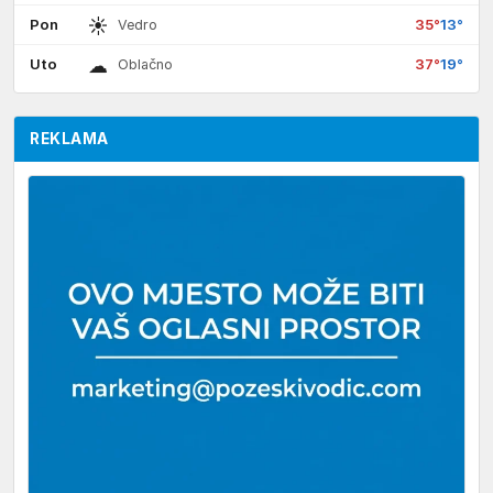
☀
Pon
35°
13°
Vedro
☁
Uto
37°
19°
Oblačno
REKLAMA