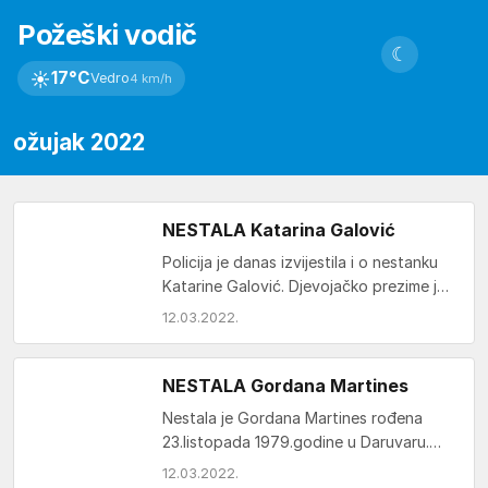
Požeški vodič
☾
☀
17°C
Vedro
4 km/h
ožujak 2022
NESTALA Katarina Galović
Policija je danas izvijestila i o nestanku
Katarine Galović. Djevojačko prezime joj
je Božanović. Katarina je rođena
12.03.2022.
30.studenog 1996.godine u…
NESTALA Gordana Martines
Nestala je Gordana Martines rođena
23.listopada 1979.godine u Daruvaru.
Prebivalište je imala na adresi
12.03.2022.