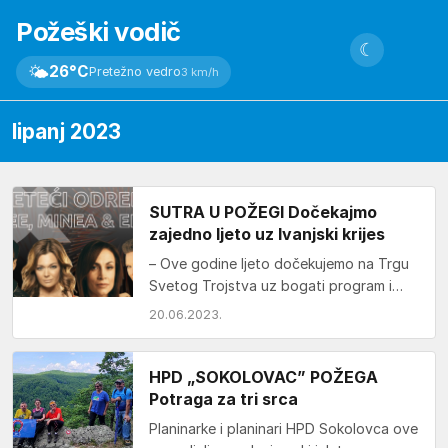
Požeški vodič
☾
🌤
26°C
Pretežno vedro
3 km/h
lipanj 2023
SUTRA U POŽEGI Dočekajmo
zajedno ljeto uz Ivanjski krijes
– Ove godine ljeto dočekujemo na Trgu
Svetog Trojstva uz bogati program i
tradicionalno paljenje ivanjskog krijesa –
20.06.2023.
poručili su…
HPD „SOKOLOVAC” POŽEGA
Potraga za tri srca
Planinarke i planinari HPD Sokolovca ove