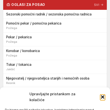
OGLASI ZA POSAO
SVI →
Sezonski pomoćni radnik / sezonska pomoćna radnica
Pomoćni pekar / pomoćna pekarica
Požega
Pekar / pekarica
Požega
Konobar / konobarica
Požega
Tokar / tokarica
Jakšić
Njegovatelj / njegovateljica starijih i nemoćnih osoba
Resnik
Konobar / konobarica
Upravljajte pristankom za
Požega
kolačiće
Bravar / bravarica
Da bismo pružili najbolje iskustvo, koristimo tehnologije poput