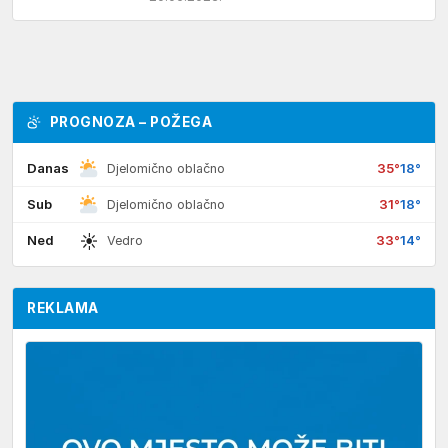
vijeća Boris Brlić te Boris Marić iz Službe
za…
PROGNOZA – POŽEGA
Danas
35°
18°
Djelomično oblačno
Sub
31°
18°
Djelomično oblačno
☀
Ned
33°
14°
Vedro
REKLAMA