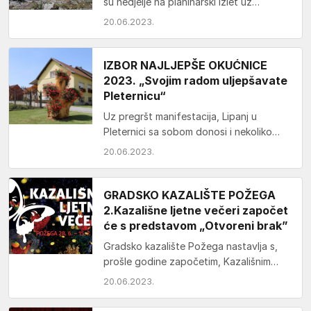
su nedjelje na planinarski izlet uz
Krešimira Bubaka krenuli na Papuk.
20.06.2023.
Uspon su počeli…
IZBOR NAJLJEPŠE OKUĆNICE
2023. „Svojim radom uljepšavate
Pleternicu“
Uz pregršt manifestacija, Lipanj u
Pleternici sa sobom donosi i nekoliko
događaja natjecateljskog karaktera
20.06.2023.
među kojima je i simpatičan izbor…
GRADSKO KAZALIŠTE POŽEGA
2.Kazališne ljetne večeri započet
će s predstavom „Otvoreni brak”
Gradsko kazalište Požega nastavlja s,
prošle godine započetim, Kazališnim
ljetnim večerima. Potrajat će od 28. lipnja
20.06.2023.
do 15.srpnja. Tijekom tri…