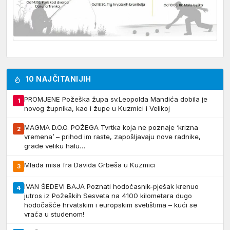
10 NAJČITANIJIH
PROMJENE Požeška župa sv.Leopolda Mandića dobila je
1
novog župnika, kao i župe u Kuzmici i Velikoj
MAGMA D.O.O. POŽEGA Tvrtka koja ne poznaje ‘krizna
2
vremena’ – prihod im raste, zapošljavaju nove radnike,
grade veliku halu…
Mlada misa fra Davida Grbeša u Kuzmici
3
IVAN ŠEDEVI BAJA Poznati hodočasnik-pješak krenuo
4
jutros iz Požeških Sesveta na 4100 kilometara dugo
hodočašće hrvatskim i europskim svetištima – kući se
vraća u studenom!