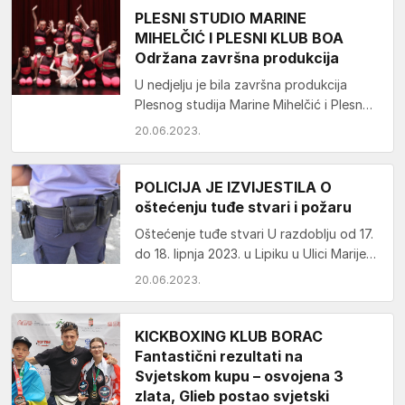
PLESNI STUDIO MARINE
MIHELČIĆ I PLESNI KLUB BOA
Održana završna produkcija
U nedjelju je bila završna produkcija
Plesnog studija Marine Mihelčić i Plesnog
kluba Boa. Produkcija je bila u dva dijela.
20.06.2023.
…
POLICIJA JE IZVIJESTILA O
oštećenju tuđe stvari i požaru
Oštećenje tuđe stvari U razdoblju od 17.
do 18. lipnja 2023. u Lipiku u Ulici Marije
Trezije u prostorijama bolnice,…
20.06.2023.
KICKBOXING KLUB BORAC
Fantastični rezultati na
Svjetskom kupu – osvojena 3
zlata, Glieb postao svjetski