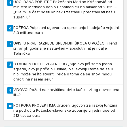
UOČI DANA POBJEDE Požežanin Marijan Križanović od
5
ministra Medveda dobio Uspomenicu na mimohod 2025. –
„Bila mi je čast nositi kninsku zastavu i predstavljati našu
županiju”
POŽEGA Potpisani ugovori za opremanje hladnjače vrijedni
6
3,3 milijuna eura
UPISI U PRVE RAZREDE SREDNJIH ŠKOLA U POŽEGI Trend
7
iz ranijih godina je nastavljen – apsolutni hit je i dalje
Tehnička!
OTVOREN HOTEL ZLATNI LUG „Nije ovo još samo jedna
8
zgrada, ovo je priča o ljudima, o Slavoniji i tome da se u
njoj može nešto stvoriti, priča o tome da se snovi mogu
graditi na našem selu”
VIDOVCI Požari na krovištima dvije kuće – zbog nevremena
9
ili…?
POTPORA PROJEKTIMA Uručeni ugovori za razvoj turizma
10
na području Požeško-slavonske županije vrijedni više od
212 tisuća eura