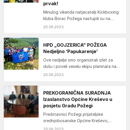
prvak!
Minulog vikenda natjecatelji Kickboxing
kluba Borac Požega nastupili su na
“28th Hungarian World Cup” u
20.06.2023.
Budimpešti, što je ujedno bio…
HPD „GOJZERICA” POŽEGA
Nedjeljno ‘Papukarenje’
Ove nedjelje smo organizirali izlet za
dušu i poveli veselu ekipu planinara na
Papukarenje. Kako drugačije objasniti
20.06.2023.
izlet na kojemu…
PREKOGRANIČNA SURADNJA
Izaslanstvo Općine Kreševo u
posjetu Gradu Požegi
Predstavnici Požegi prijateljske
srednjobosanske Općine Kreševo,
načelnik Renato Pejak, tajnik Općinskog
20.06.2023.