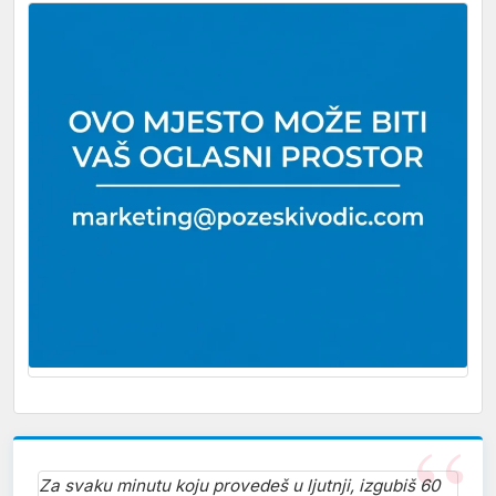
Za svaku minutu koju provedeš u ljutnji, izgubiš 60