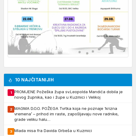
10 NAJČITANIJIH
PROMJENE Požeška župa sv.Leopolda Mandića dobila je
1
novog župnika, kao i župe u Kuzmici i Velikoj
MAGMA D.O.O. POŽEGA Tvrtka koja ne poznaje ‘krizna
2
vremena’ – prihod im raste, zapošljavaju nove radnike,
grade veliku halu…
Mlada misa fra Davida Grbeša u Kuzmici
3