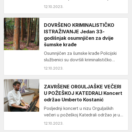
coworking centru Panora u Požegi
12.10.2023.
zajedno sa suradnicima, projektantima
tvrtke…
DOVRŠENO KRIMINALISTIČKO
ISTRAŽIVANJE Jedan 33-
godišnjak osumnjičen za dvije
šumske krađe
Osumnjičen za šumske krađe Policijski
službenici su dovršili kriminalističko
istraživanje nad 33-godišnjim hrvatskim
12.10.2023.
državljaninom s područja Brestovca
kojeg se sumnjiči…
ZAVRŠENE ORGULJAŠKE VEČERI
U POŽEŠKOJ KATEDRALI Koncert
održao Umberto Kostanić
Posljednji koncert u nizu Orguljaških
večeri u požeškoj Katedrali održao je u
srijedu 11. listopada orguljaš, čembalist i
12.10.2023.
dirigent Umberto…