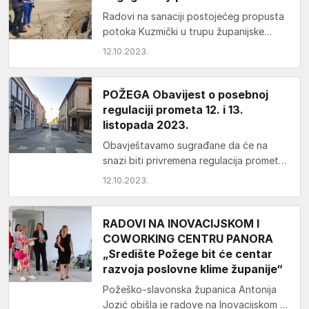
Radovi na sanaciji postojećeg propusta
potoka Kuzmički u trupu županijske
ceste ŽC4116, u naselju Kuzmica privode
12.10.2023.
se kraju. Postojeći propust…
POŽEGA Obavijest o posebnoj
regulaciji prometa 12. i 13.
listopada 2023.
Obavještavamo sugrađane da će na
snazi biti privremena regulacija prometa
dana 12. i 13. listopada 2023. na dijelu
12.10.2023.
Matice hrvatske…
RADOVI NA INOVACIJSKOM I
COWORKING CENTRU PANORA
„Središte Požege bit će centar
razvoja poslovne klime županije“
Požeško-slavonska županica Antonija
Jozić obišla je radove na Inovacijskom i