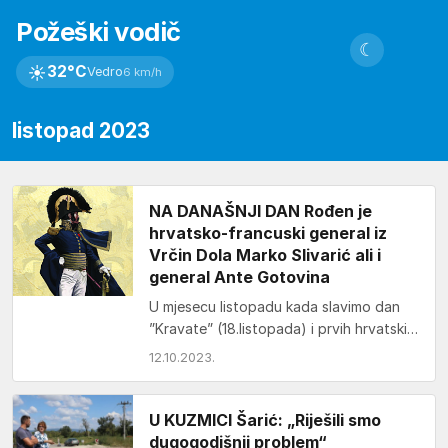
Požeški vodič
☾
☀
32°C
Vedro
6 km/h
listopad 2023
NA DANAŠNJI DAN Rođen je
hrvatsko-francuski general iz
Vrčin Dola Marko Slivarić ali i
general Ante Gotovina
U mjesecu listopadu kada slavimo dan
”Kravate” (18.listopada) i prvih hrvatski
postrojbi koji su kravatu ponijeli u
12.10.2023.
francusku prisjetimo se…
U KUZMICI Šarić: „Riješili smo
dugogodišnji problem“