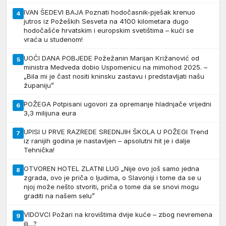
IVAN ŠEDEVI BAJA Poznati hodočasnik-pješak krenuo
4
jutros iz Požeških Sesveta na 4100 kilometara dugo
hodočašće hrvatskim i europskim svetištima – kući se
vraća u studenom!
UOČI DANA POBJEDE Požežanin Marijan Križanović od
5
ministra Medveda dobio Uspomenicu na mimohod 2025. –
„Bila mi je čast nositi kninsku zastavu i predstavljati našu
županiju”
POŽEGA Potpisani ugovori za opremanje hladnjače vrijedni
6
3,3 milijuna eura
UPISI U PRVE RAZREDE SREDNJIH ŠKOLA U POŽEGI Trend
7
iz ranijih godina je nastavljen – apsolutni hit je i dalje
Tehnička!
OTVOREN HOTEL ZLATNI LUG „Nije ovo još samo jedna
8
zgrada, ovo je priča o ljudima, o Slavoniji i tome da se u
njoj može nešto stvoriti, priča o tome da se snovi mogu
graditi na našem selu”
VIDOVCI Požari na krovištima dvije kuće – zbog nevremena
9
ili…?