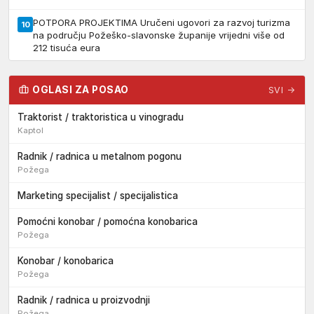
POTPORA PROJEKTIMA Uručeni ugovori za razvoj turizma
10
na području Požeško-slavonske županije vrijedni više od
212 tisuća eura
OGLASI ZA POSAO
SVI →
Traktorist / traktoristica u vinogradu
Kaptol
Radnik / radnica u metalnom pogonu
Požega
Marketing specijalist / specijalistica
Pomoćni konobar / pomoćna konobarica
Požega
Konobar / konobarica
Požega
Radnik / radnica u proizvodnji
Požega