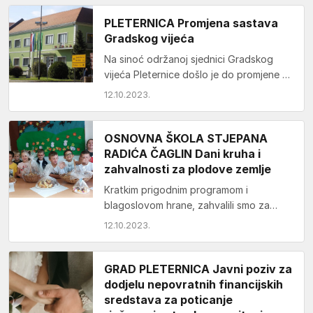
PLETERNICA Promjena sastava
Gradskog vijeća
Na sinoć održanoj sjednici Gradskog
vijeća Pleternice došlo je do promjene u
sastavu Vijeća. Naime, dosadašnji
12.10.2023.
vijećnik Hrvoje Galić iz…
OSNOVNA ŠKOLA STJEPANA
RADIĆA ČAGLIN Dani kruha i
zahvalnosti za plodove zemlje
Kratkim prigodnim programom i
blagoslovom hrane, zahvalili smo za
plodove zemlje.Sretni što imamo i što
12.10.2023.
smo u mogućnosti darivati, odlučili…
GRAD PLETERNICA Javni poziv za
dodjelu nepovratnih financijskih
sredstava za poticanje