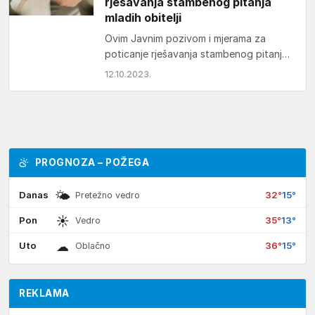
rješavanja stambenog pitanja
mladih obitelji
Ovim Javnim pozivom i mjerama za
poticanje rješavanja stambenog pitanja
mladih obitelji na području Grada
12.10.2023.
Pleternice namjerava se pomoći
stanovništvu…
PROGNOZA – POŽEGA
🌤
Danas
32°
15°
Pretežno vedro
☀
Pon
35°
13°
Vedro
☁
Uto
36°
15°
Oblačno
REKLAMA