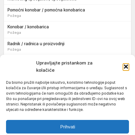
Pomoćni konobar / pomoćna konobarica
Požega
Konobar / konobarica
Požega
Radnik / radnica u proizvodnji
Požega
Sezonski pomoćni radnik / sezonska pomoćna radnica
Upravljajte pristankom za
kolačiće
Pomoćni pekar / pomoćna pekarica
Požega
Da bismo pružili najbolje iskustvo, koristimo tehnologije poput
kolačića za čuvanje i/ili pristup informacijama o uređaju. Suglasnost s
Pekar / pekarica
ovim tehnologijama će nam omogućiti da obrađujemo podatke kao
Požega
što su ponašanje pri pregledavanju ili jedinstveni ID-ovi na ovoj web
stranici. Nepristanak ili povlačenje suglasnosti može negativno
Konobar / konobarica
utjecati na određene karakteristike i funkcije.
Požega
Prihvati