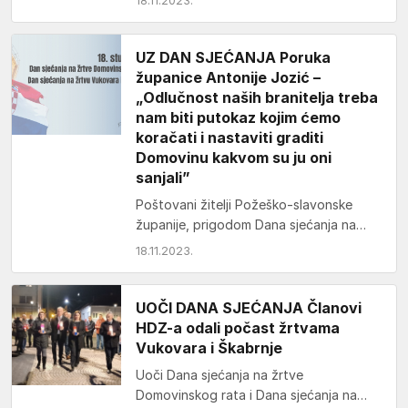
18.11.2023.
posjetili grob Zorana Grubera, jednog
od…
UZ DAN SJEĆANJA Poruka
županice Antonije Jozić –
„Odlučnost naših branitelja treba
nam biti putokaz kojim ćemo
koračati i nastaviti graditi
Domovinu kakvom su ju oni
sanjali”
Poštovani žitelji Požeško-slavonske
županije, prigodom Dana sjećanja na
žrtve Domovinskog rata i Dana sjećanja
18.11.2023.
na žrtvu Vukovara i Škabrnje
prisjećamo…
UOČI DANA SJEĆANJA Članovi
HDZ-a odali počast žrtvama
Vukovara i Škabrnje
Uoči Dana sjećanja na žrtve
Domovinskog rata i Dana sjećanja na