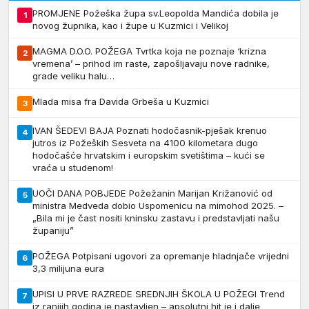
PROMJENE Požeška župa sv.Leopolda Mandića dobila je
1
novog župnika, kao i župe u Kuzmici i Velikoj
MAGMA D.O.O. POŽEGA Tvrtka koja ne poznaje ‘krizna
2
vremena’ – prihod im raste, zapošljavaju nove radnike,
grade veliku halu…
Mlada misa fra Davida Grbeša u Kuzmici
3
IVAN ŠEDEVI BAJA Poznati hodočasnik-pješak krenuo
4
jutros iz Požeških Sesveta na 4100 kilometara dugo
hodočašće hrvatskim i europskim svetištima – kući se
vraća u studenom!
UOČI DANA POBJEDE Požežanin Marijan Križanović od
5
ministra Medveda dobio Uspomenicu na mimohod 2025. –
„Bila mi je čast nositi kninsku zastavu i predstavljati našu
županiju”
POŽEGA Potpisani ugovori za opremanje hladnjače vrijedni
6
3,3 milijuna eura
UPISI U PRVE RAZREDE SREDNJIH ŠKOLA U POŽEGI Trend
7
iz ranijih godina je nastavljen – apsolutni hit je i dalje