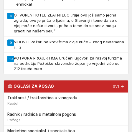
Tehnička!
OTVOREN HOTEL ZLATNI LUG „Nije ovo još samo jedna
8
zgrada, ovo je priča o ljudima, o Slavoniji i tome da se u
njoj može nešto stvoriti, priča o tome da se snovi mogu
graditi na našem selu”
VIDOVCI Požari na krovištima dvije kuće – zbog nevremena
9
ili…?
POTPORA PROJEKTIMA Uručeni ugovori za razvoj turizma
10
na području Požeško-slavonske županije vrijedni više od
212 tisuća eura
OGLASI ZA POSAO
SVI →
Traktorist / traktoristica u vinogradu
Kaptol
Radnik / radnica u metalnom pogonu
Požega
Marketing specijalist / specijalistica