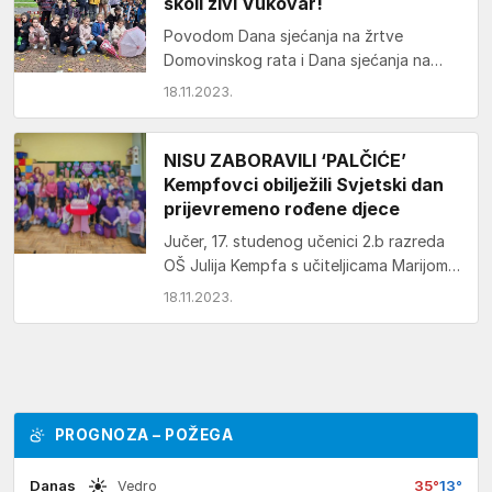
školi živi Vukovar!
Povodom Dana sjećanja na žrtve
Domovinskog rata i Dana sjećanja na
žrtvu Vukovara i Škabrnje, učenici i
18.11.2023.
djelatnici OŠ „Dobriša…
NISU ZABORAVILI ‘PALČIĆE’
Kempfovci obilježili Svjetski dan
prijevremeno rođene djece
Jučer, 17. studenog učenici 2.b razreda
OŠ Julija Kempfa s učiteljicama Marijom
Rabić i Marijom Knajs obilježili su Svjetski
18.11.2023.
dan…
PROGNOZA – POŽEGA
☀
Danas
35°
13°
Vedro