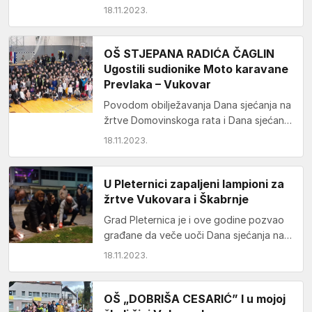
žrtvu Vukovara i Škabrnje članovi
18.11.2023.
Hrvatske demokratske zajednice su…
OŠ STJEPANA RADIĆA ČAGLIN
Ugostili sudionike Moto karavane
Prevlaka – Vukovar
Povodom obilježavanja Dana sjećanja na
žrtve Domovinskoga rata i Dana sjećanja
na žrtvu Vukovara i Škabrnje, naša je
18.11.2023.
škola imala…
U Pleternici zapaljeni lampioni za
žrtve Vukovara i Škabrnje
Grad Pleternica je i ove godine pozvao
građane da veče uoči Dana sjećanja na
žrtve Domovinskog rata i Dana
18.11.2023.
sjećanja…
OŠ „DOBRIŠA CESARIĆ” I u mojoj