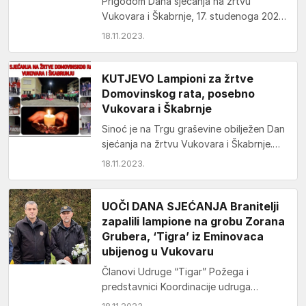
Prigodom Dana sjećanja na žrtvu
Vukovara i Škabrnje, 17. studenoga 2023.
prepošt požeškoga Stolnog kaptola
18.11.2023.
Ivica Žuljević predvodio je euharistijsko…
KUTJEVO Lampioni za žrtve
Domovinskog rata, posebno
Vukovara i Škabrnje
Sinoć je na Trgu graševine obilježen Dan
sjećanja na žrtvu Vukovara i Škabrnje.
Lampione su zapalili mještani Kutjeva,
18.11.2023.
udruge te…
UOČI DANA SJEĆANJA Branitelji
zapalili lampione na grobu Zorana
Grubera, ‘Tigra’ iz Eminovaca
ubijenog u Vukovaru
Članovi Udruge “Tigar” Požega i
predstavnici Koordinacije udruga
proisteklih iz Domovinskog rata jučer su