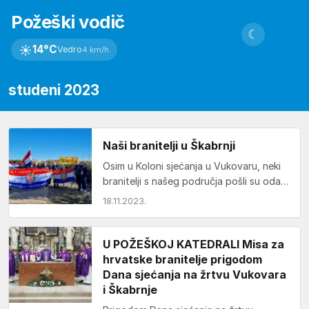
Požeški vodič
☾
☀
14°C
Vedro
4 km/h
studeni 2023
Naši branitelji u Škabrnji
Osim u Koloni sjećanja u Vukovaru, neki
branitelji s našeg područja pošli su odati
počast i žrtvama Škabrnje. Riječ je…
18.11.2023.
U POŽEŠKOJ KATEDRALI Misa za
hrvatske branitelje prigodom
Dana sjećanja na žrtvu Vukovara
i Škabrnje