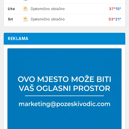
Uto
37°
15°
Djelomično oblačno
Sri
33°
21°
Djelomično oblačno
REKLAMA