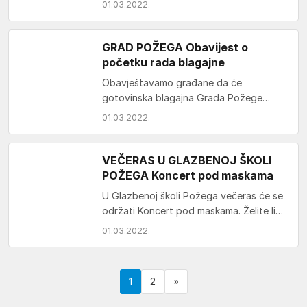
01.03.2022.
uvjetima rada samog…
GRAD POŽEGA Obavijest o
početku rada blagajne
Obavještavamo građane da će
gotovinska blagajna Grada Požege
započeti s radom 1. ožujka 2022. godine.
01.03.2022.
Prvi radni dan blagajna će biti
otvorena od…
VEČERAS U GLAZBENOJ ŠKOLI
POŽEGA Koncert pod maskama
U Glazbenoj školi Požega večeras će se
održati Koncert pod maskama. Želite li
saznati što su ‘maskirani glazbenjaci’
01.03.2022.
pripremili za…
1
2
»