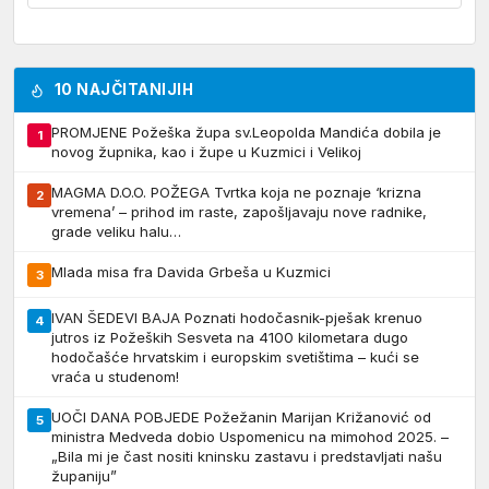
10 NAJČITANIJIH
PROMJENE Požeška župa sv.Leopolda Mandića dobila je
1
novog župnika, kao i župe u Kuzmici i Velikoj
MAGMA D.O.O. POŽEGA Tvrtka koja ne poznaje ‘krizna
2
vremena’ – prihod im raste, zapošljavaju nove radnike,
grade veliku halu…
Mlada misa fra Davida Grbeša u Kuzmici
3
IVAN ŠEDEVI BAJA Poznati hodočasnik-pješak krenuo
4
jutros iz Požeških Sesveta na 4100 kilometara dugo
hodočašće hrvatskim i europskim svetištima – kući se
vraća u studenom!
UOČI DANA POBJEDE Požežanin Marijan Križanović od
5
ministra Medveda dobio Uspomenicu na mimohod 2025. –
„Bila mi je čast nositi kninsku zastavu i predstavljati našu
županiju”