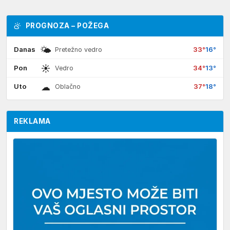
PROGNOZA – POŽEGA
🌤
Danas
33°
16°
Pretežno vedro
☀
Pon
34°
13°
Vedro
☁
Uto
37°
18°
Oblačno
REKLAMA