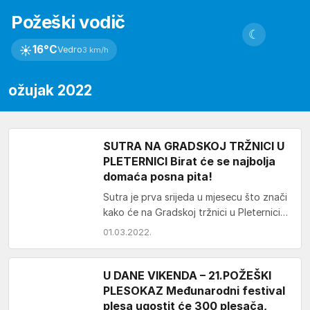
Požeški vodič
☾
☀
16°C
Vedro
3 km/h
ožujak 2022
SUTRA NA GRADSKOJ TRŽNICI U
PLETERNICI Birat će se najbolja
domaća posna pita!
Sutra je prva srijeda u mjesecu što znači
kako će na Gradskoj tržnici u Pleternici
opet biti zanimljivije nego obično…
01.03.2022.
U DANE VIKENDA – 21.POŽEŠKI
PLESOKAZ Međunarodni festival
plesa ugostit će 300 plesača,