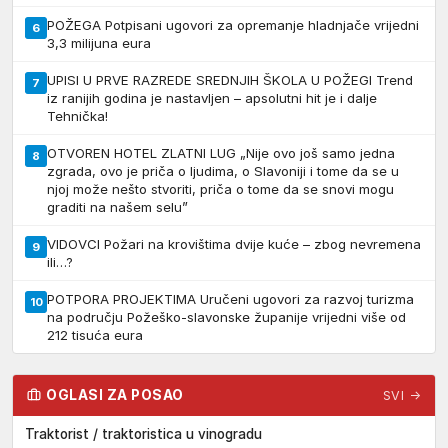
POŽEGA Potpisani ugovori za opremanje hladnjače vrijedni
6
3,3 milijuna eura
UPISI U PRVE RAZREDE SREDNJIH ŠKOLA U POŽEGI Trend
7
iz ranijih godina je nastavljen – apsolutni hit je i dalje
Tehnička!
OTVOREN HOTEL ZLATNI LUG „Nije ovo još samo jedna
8
zgrada, ovo je priča o ljudima, o Slavoniji i tome da se u
njoj može nešto stvoriti, priča o tome da se snovi mogu
graditi na našem selu”
VIDOVCI Požari na krovištima dvije kuće – zbog nevremena
9
ili…?
POTPORA PROJEKTIMA Uručeni ugovori za razvoj turizma
10
na području Požeško-slavonske županije vrijedni više od
212 tisuća eura
OGLASI ZA POSAO
SVI →
Traktorist / traktoristica u vinogradu