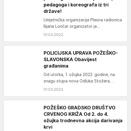
pedagoga i koreografa iz tri
države!
Umjetnička organizacija Plesna radionica
Ilijane Lončar organizator je
tradicionalnog Međunarodnog festivala
01.03.2022.
plesa koji će se održati u petak, subotu
i…
POLICIJSKA UPRAVA POŽEŠKO-
SLAVONSKA Obavijest
građanima
Od utorka, 1. ožujka 2022. godine, na
snagu stupa nova Odluka Stožera
civilne zaštite RH Prema Odluci Stožera
01.03.2022.
civilne zaštite…
POŽEŠKO GRADSKO DRUŠTVO
CRVENOG KRIŽA Od 2. do 4.
ožujka trodnevna akcija darivanja
krvi