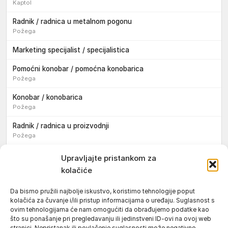
Kaptol
Radnik / radnica u metalnom pogonu
Požega
Marketing specijalist / specijalistica
Pomoćni konobar / pomoćna konobarica
Požega
Konobar / konobarica
Požega
Radnik / radnica u proizvodnji
Požega
Sezonski pomoćni radnik / sezonska pomoćna radnica
Upravljajte pristankom za
kolačiće
Pomoćni pekar / pomoćna pekarica
Požega
Da bismo pružili najbolje iskustvo, koristimo tehnologije poput
kolačića za čuvanje i/ili pristup informacijama o uređaju. Suglasnost s
Pekar / pekarica
ovim tehnologijama će nam omogućiti da obrađujemo podatke kao
Požega
što su ponašanje pri pregledavanju ili jedinstveni ID-ovi na ovoj web
stranici. Nepristanak ili povlačenje suglasnosti može negativno