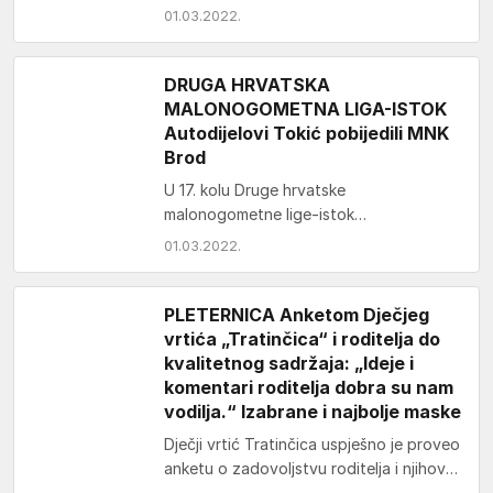
više kaznenih djela vezanih uz drogu.
01.03.2022.
Evo detalja o kojima…
DRUGA HRVATSKA
MALONOGOMETNA LIGA-ISTOK
Autodijelovi Tokić pobijedili MNK
Brod
U 17. kolu Druge hrvatske
malonogometne lige-istok
malonogometaši Autodijelova Tokić su u
01.03.2022.
Sportskoj dvorani „Tomislav
Pirc“ pobijedili ekipu MNK Brod iz
Slavonskog Broda s 3:2…
PLETERNICA Anketom Dječjeg
vrtića „Tratinčica“ i roditelja do
kvalitetnog sadržaja: „Ideje i
komentari roditelja dobra su nam
vodilja.“ Izabrane i najbolje maske
Dječji vrtić Tratinčica uspješno je proveo
anketu o zadovoljstvu roditelja i njihove
djece o potrebama, mogućnostima te