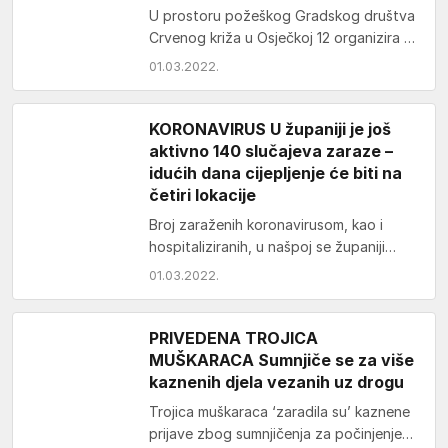
U prostoru požeškog Gradskog društva
Crvenog križa u Osječkoj 12 organizira se
od 2. do 4. ožujka (srijeda, četvrtak,
01.03.2022.
petak)…
KORONAVIRUS U županiji je još
aktivno 140 slučajeva zaraze –
idućih dana cijepljenje će biti na
četiri lokacije
Broj zaraženih koronavirusom, kao i
hospitaliziranih, u našpoj se županiji
nastavlja smanjivati. – U Požeško-
01.03.2022.
slavonskoj županiji trenutno je aktivno
140…
PRIVEDENA TROJICA
MUŠKARACA Sumnjiče se za više
kaznenih djela vezanih uz drogu
Trojica muškaraca ‘zaradila su’ kaznene
prijave zbog sumnjičenja za počinjenje