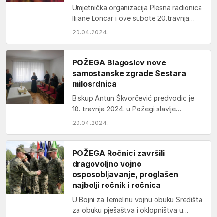
Umjetnička organizacija Plesna radionica
Ilijane Lončar i ove subote 20.travnja
gostuje na 19. TREPS plesnim susretima
20.04.2024.
u zagrebačkom Centru za…
POŽEGA Blagoslov nove
samostanske zgrade Sestara
milosrdnica
Biskup Antun Škvorčević predvodio je
18. travnja 2024. u Požegi slavlje
blagoslova novouređene biskupijske
20.04.2024.
kuće, u kojoj je do 2020.…
POŽEGA Ročnici završili
dragovoljno vojno
osposobljavanje, proglašen
najbolji ročnik i ročnica
U Bojni za temeljnu vojnu obuku Središta
za obuku pješaštva i oklopništva u