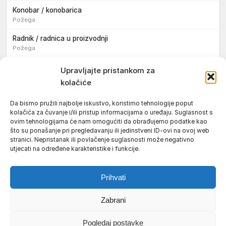
Konobar / konobarica
Požega
Radnik / radnica u proizvodnji
Požega
Sezonski pomoćni radnik / sezonska pomoćna radnica
Upravljajte pristankom za
kolačiće
Pomoćni pekar / pomoćna pekarica
Požega
Da bismo pružili najbolje iskustvo, koristimo tehnologije poput
kolačića za čuvanje i/ili pristup informacijama o uređaju. Suglasnost s
Pekar / pekarica
ovim tehnologijama će nam omogućiti da obrađujemo podatke kao
Požega
što su ponašanje pri pregledavanju ili jedinstveni ID-ovi na ovoj web
stranici. Nepristanak ili povlačenje suglasnosti može negativno
Konobar / konobarica
utjecati na određene karakteristike i funkcije.
Požega
Prihvati
Zabrani
Uvjeti korištenja
Impressum
Politika kolačića (EU)
Pogledaj postavke
Pravila privatnosti