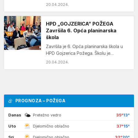
vojarni 123. brigade HV u Požegi danas…
20.04.2024.
HPD „GOJZERICA” POŽEGA
Završila 6. Opća planinarska
škola
Završila je 6. Opća planinarska škola u
HPD Gojzerica Požega. Školu je
pohađalo 26 planinara te su svi uspješno
20.04.2024.
položili…
PROGNOZA – POŽEGA
🌤
Danas
35°
13°
Pretežno vedro
Uto
37°
15°
Djelomično oblačno
Sri
32°
20°
Djelomično oblačno