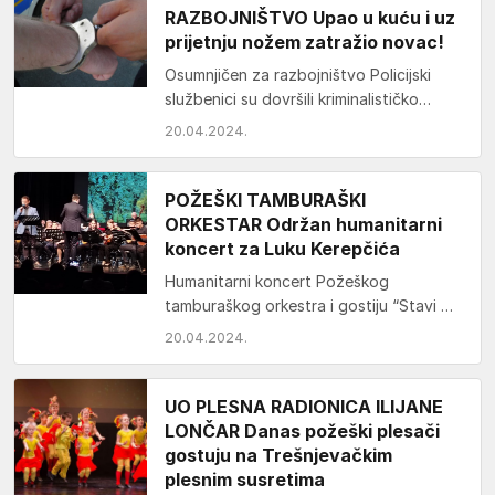
RAZBOJNIŠTVO Upao u kuću i uz
prijetnju nožem zatražio novac!
Osumnjičen za razbojništvo Policijski
službenici su dovršili kriminalističko
istraživanje nad 24-godišnjim hrvatskim
20.04.2024.
državljaninom s područja Kaptola kojeg
se sumnjiči da…
POŽEŠKI TAMBURAŠKI
ORKESTAR Održan humanitarni
koncert za Luku Kerepčića
Humanitarni koncert Požeškog
tamburaškog orkestra i gostiju “Stavi me
kao znak” održan je sinoć u Gradskom
20.04.2024.
kazalištu Požega. Sve donacije će…
UO PLESNA RADIONICA ILIJANE
LONČAR Danas požeški plesači
gostuju na Trešnjevačkim
plesnim susretima