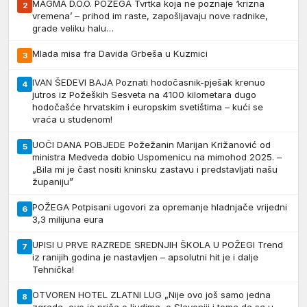
MAGMA D.O.O. POŽEGA Tvrtka koja ne poznaje ‘krizna
2
vremena’ – prihod im raste, zapošljavaju nove radnike,
grade veliku halu…
Mlada misa fra Davida Grbeša u Kuzmici
3
IVAN ŠEDEVI BAJA Poznati hodočasnik-pješak krenuo
4
jutros iz Požeških Sesveta na 4100 kilometara dugo
hodočašće hrvatskim i europskim svetištima – kući se
vraća u studenom!
UOČI DANA POBJEDE Požežanin Marijan Križanović od
5
ministra Medveda dobio Uspomenicu na mimohod 2025. –
„Bila mi je čast nositi kninsku zastavu i predstavljati našu
županiju”
POŽEGA Potpisani ugovori za opremanje hladnjače vrijedni
6
3,3 milijuna eura
UPISI U PRVE RAZREDE SREDNJIH ŠKOLA U POŽEGI Trend
7
iz ranijih godina je nastavljen – apsolutni hit je i dalje
Tehnička!
OTVOREN HOTEL ZLATNI LUG „Nije ovo još samo jedna
8