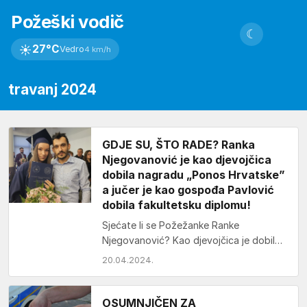
Požeški vodič
☾
☀
27°C
Vedro
4 km/h
travanj 2024
GDJE SU, ŠTO RADE? Ranka
Njegovanović je kao djevojčica
dobila nagradu „Ponos Hrvatske”
a jučer je kao gospođa Pavlović
dobila fakultetsku diplomu!
Sjećate li se Požežanke Ranke
Njegovanović? Kao djevojčica je dobila
nagradu „Ponos Hrvatske” ali nakon
20.04.2024.
toga, šira javnost o njoj…
OSUMNJIČEN ZA