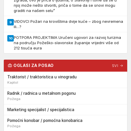
zgrada, ovo je priča o ljudima, o Slavoniji i tome da se u
njoj može nešto stvoriti, priča o tome da se snovi mogu
graditi na našem selu”
VIDOVCI Požari na krovištima dvije kuće – zbog nevremena
9
ili…?
POTPORA PROJEKTIMA Uručeni ugovori za razvoj turizma
10
na području Požeško-slavonske županije vrijedni više od
212 tisuća eura
OGLASI ZA POSAO
SVI →
Traktorist / traktoristica u vinogradu
Kaptol
Radnik / radnica u metalnom pogonu
Požega
Marketing specijalist / specijalistica
Pomoćni konobar / pomoćna konobarica
Požega