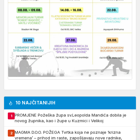
10 NAJČITANIJIH
PROMJENE Požeška župa sv.Leopolda Mandića dobila je
1
novog župnika, kao i župe u Kuzmici i Velikoj
MAGMA D.O.O. POŽEGA Tvrtka koja ne poznaje ‘krizna
2
vremena’ – prihod im raste, zapošljavaju nove radnike,