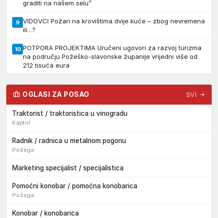
graditi na našem selu”
VIDOVCI Požari na krovištima dvije kuće – zbog nevremena
9
ili…?
POTPORA PROJEKTIMA Uručeni ugovori za razvoj turizma
10
na području Požeško-slavonske županije vrijedni više od
212 tisuća eura
OGLASI ZA POSAO
SVI →
Traktorist / traktoristica u vinogradu
Kaptol
Radnik / radnica u metalnom pogonu
Požega
Marketing specijalist / specijalistica
Pomoćni konobar / pomoćna konobarica
Požega
Konobar / konobarica