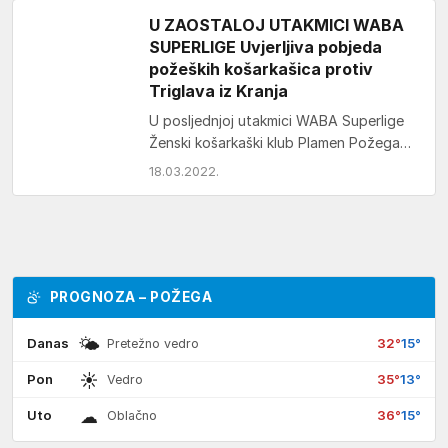
U ZAOSTALOJ UTAKMICI WABA
SUPERLIGE Uvjerljiva pobjeda
požeških košarkašica protiv
Triglava iz Kranja
U posljednjoj utakmici WABA Superlige
Ženski košarkaški klub Plamen Požega
pobijedio je u Sportskoj dvorani
18.03.2022.
„Tomislav Pirc“ ekipu Triglava iz…
PROGNOZA – POŽEGA
🌤
Danas
32°
15°
Pretežno vedro
☀
Pon
35°
13°
Vedro
☁
Uto
36°
15°
Oblačno