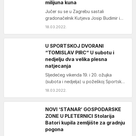
milijuna kuna
Jučer su se u Zagrebu sastali
gradonačelnik Kutjeva Josip Budimir i
generalni direktor Hrvatskih voda Zoran
18.03.2022.
Đureković. Tema sastanka bila je…
U SPORTSKOJ DVORANI
“TOMISLAV PIRC“ U subotu i
nedjelju dva velika plesna
natjecanja
Sljedećeg vikenda 19. i 20. ožujka
(subota i nedjelja) u požeškoj Sportskoj
dvorani „Tomislav Pirc“ bit će održana
18.03.2022.
dva velika…
NOVI ‘STANAR’ GOSPODARSKE
ZONE U PLETERNICI Stolarija
Batori kupila zemljište za gradnju
pogona