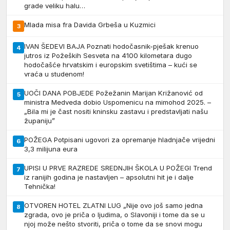
grade veliku halu…
Mlada misa fra Davida Grbeša u Kuzmici
3
IVAN ŠEDEVI BAJA Poznati hodočasnik-pješak krenuo
4
jutros iz Požeških Sesveta na 4100 kilometara dugo
hodočašće hrvatskim i europskim svetištima – kući se
vraća u studenom!
UOČI DANA POBJEDE Požežanin Marijan Križanović od
5
ministra Medveda dobio Uspomenicu na mimohod 2025. –
„Bila mi je čast nositi kninsku zastavu i predstavljati našu
županiju”
POŽEGA Potpisani ugovori za opremanje hladnjače vrijedni
6
3,3 milijuna eura
UPISI U PRVE RAZREDE SREDNJIH ŠKOLA U POŽEGI Trend
7
iz ranijih godina je nastavljen – apsolutni hit je i dalje
Tehnička!
OTVOREN HOTEL ZLATNI LUG „Nije ovo još samo jedna
8
zgrada, ovo je priča o ljudima, o Slavoniji i tome da se u
njoj može nešto stvoriti, priča o tome da se snovi mogu