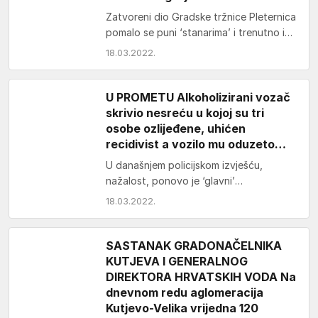
Zatvoreni dio Gradske tržnice Pleternica
pomalo se puni ‘stanarima’ i trenutno ih
je pet. Što nude građanima predstavit
18.03.2022.
će sutra…
U PROMETU Alkoholizirani vozač
skrivio nesreću u kojoj su tri
osobe ozlijeđene, uhićen
recidivist a vozilo mu oduzeto…
U današnjem policijskom izvješću,
nažalost, ponovo je ‘glavni’
alkoholizirani vozač – skrivio je nesreću i
18.03.2022.
ozljeđivanje tri osobe! Prijavio prijevaru…
SASTANAK GRADONAČELNIKA
KUTJEVA I GENERALNOG
DIREKTORA HRVATSKIH VODA Na
dnevnom redu aglomeracija
Kutjevo-Velika vrijedna 120