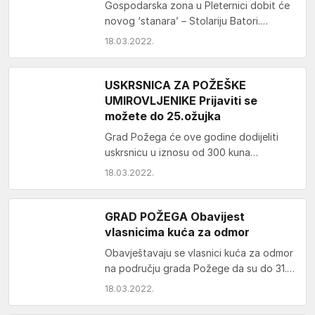
Gospodarska zona u Pleternici dobit će
novog ‘stanara’ – Stolariju Batori.
Potvrdio nam je to osobno vlasnik te
18.03.2022.
tvrtke Tomislav…
USKRSNICA ZA POŽEŠKE
UMIROVLJENIKE Prijaviti se
možete do 25.ožujka
Grad Požega će ove godine dodijeliti
uskrsnicu u iznosu od 300 kuna
umirovljenicima koji imaju prebivalište na
18.03.2022.
području grada Požege.…
GRAD POŽEGA Obavijest
vlasnicima kuća za odmor
Obavještavaju se vlasnici kuća za odmor
na području grada Požege da su do 31.
ožujka 2022. godine obvezni dostaviti
18.03.2022.
prijavu podataka…