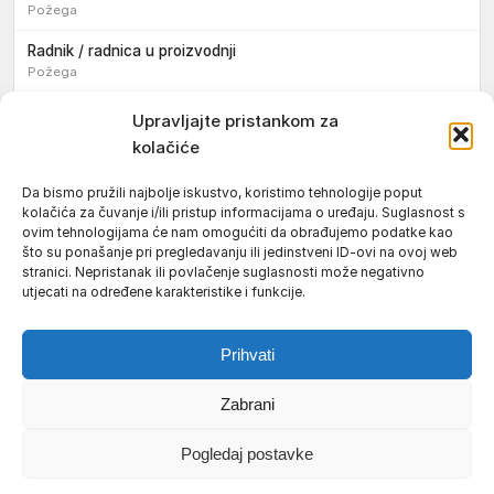
Požega
Radnik / radnica u proizvodnji
Požega
Sezonski pomoćni radnik / sezonska pomoćna radnica
Upravljajte pristankom za
kolačiće
Pomoćni pekar / pomoćna pekarica
Požega
Da bismo pružili najbolje iskustvo, koristimo tehnologije poput
kolačića za čuvanje i/ili pristup informacijama o uređaju. Suglasnost s
Pekar / pekarica
ovim tehnologijama će nam omogućiti da obrađujemo podatke kao
Požega
što su ponašanje pri pregledavanju ili jedinstveni ID-ovi na ovoj web
stranici. Nepristanak ili povlačenje suglasnosti može negativno
Konobar / konobarica
utjecati na određene karakteristike i funkcije.
Požega
Prihvati
Zabrani
Uvjeti korištenja
Impressum
Politika kolačića (EU)
Pogledaj postavke
Pravila privatnosti