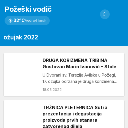
Požeški vodič
☾
☀
32°C
Vedro
6 km/h
ožujak 2022
DRUGA KORIZMENA TRIBINA
Gostovao Marin Ivanović – Stole
U Dvorani sv. Terezije Avilske u Požegi,
17. ožujka održana je druga korizmena
tribina na kojoj je pjevač Marin Ivanović…
18.03.2022.
TRŽNICA PLETERNICA Sutra
prezentacija i degustacija
proizvoda prvih stanara
zatvorenog dijela